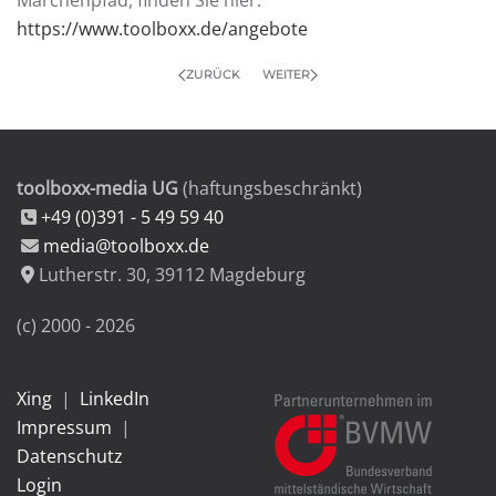
Märchenpfad, finden Sie hier:
https://www.toolboxx.de/angebote
ZURÜCK
WEITER
toolboxx-media UG
(haftungsbeschränkt)
+49 (0)391 - 5 49 59 40
media@toolboxx.de
Lutherstr. 30
,
39112
Magdeburg
(c) 2000 -
2026
Xing
|
LinkedIn
Impressum
|
Datenschutz
Login