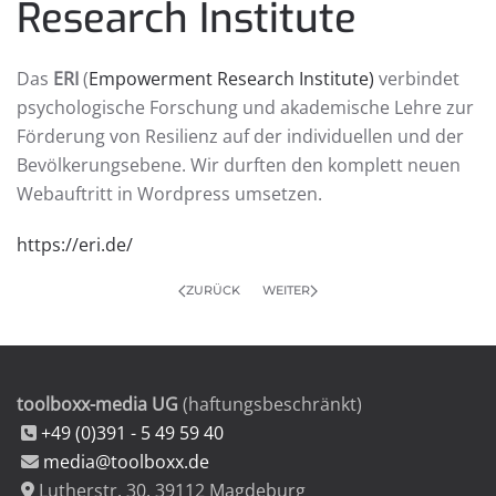
Research Institute
Das
ERI
(
Empowerment Research Institute)
verbindet
psychologische Forschung und akademische Lehre zur
Förderung von Resilienz auf der individuellen und der
Bevölkerungsebene. Wir durften den komplett neuen
Webauftritt in Wordpress umsetzen.
https://eri.de/
ZURÜCK
WEITER
toolboxx-media UG
(haftungsbeschränkt)
+49 (0)391 - 5 49 59 40
media@toolboxx.de
Lutherstr. 30
,
39112
Magdeburg